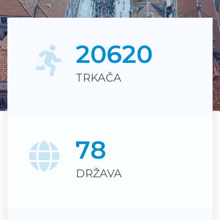
2
0
6
2
0
TRKAČA
Du Motion
7
8
DRŽAVA