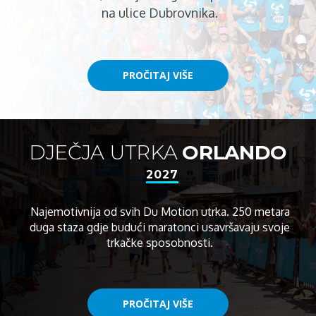
na ulice Dubrovnika.
PROČITAJ VIŠE
PROČITAJ VIŠE
DJEČJA UTRKA
ORLANDO
2027
Najemotivnija od svih Du Motion utrka. 250 metara
duga staza gdje budući maratonci usavršavaju svoje
trkačke sposobnosti.
PROČITAJ VIŠE
PROČITAJ VIŠE