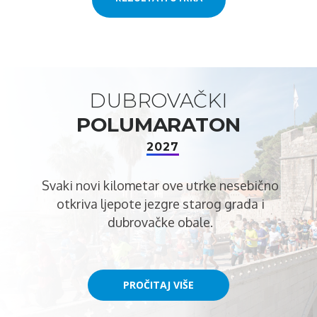
DUBROVAČKI
POLUMARATON
2027
Svaki novi kilometar ove utrke nesebično
otkriva ljepote jezgre starog grada i
dubrovačke obale.
PROČITAJ VIŠE
PROČITAJ VIŠE