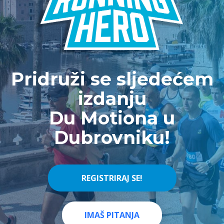
Pridruži se sljedećem
izdanju
Du Motiona u
Dubrovniku!
REGISTRIRAJ SE!
REGISTRIRAJ SE!
IMAŠ PITANJA
IMAŠ PITANJA