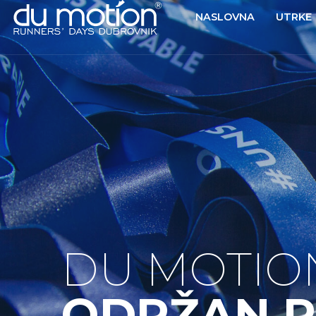
NASLOVNA
UTRKE
DU MOTIO
ODRŽAN P