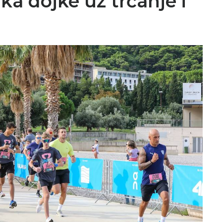
aka dojke uz trčanje i