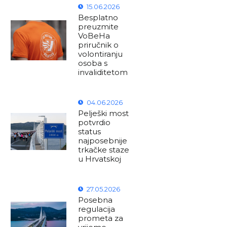
15.06.2026
Besplatno
preuzmite
VoBeHa
priručnik o
volontiranju
osoba s
invaliditetom
04.06.2026
Pelješki most
potvrdio
status
najposebnije
trkačke staze
u Hrvatskoj
27.05.2026
Posebna
regulacija
prometa za