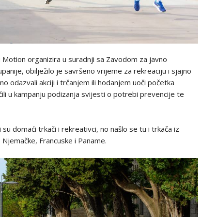
 Motion organizira u suradnji sa Zavodom za javno
ije, obilježilo je savršeno vrijeme za rekreaciju i sjajno
o odazvali akciji i trčanjem ili hodanjem uoči početka
ili u kampanju podizanja svijesti o potrebi prevencije te
u domaći trkači i rekreativci, no našlo se tu i trkača iz
e, Njemačke, Francuske i Paname.