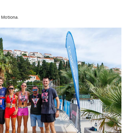
u Motiona
.