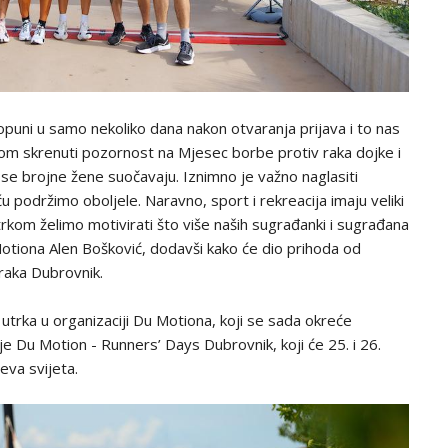
opuni u samo nekoliko dana nakon otvaranja prijava i to nas
rkom skrenuti pozornost na Mjesec borbe protiv raka dojke i
 se brojne žene suočavaju. Iznimno je važno naglasiti
ću podržimo oboljele. Naravno, sport i rekreacija imaju veliki
kom želimo motivirati što više naših sugrađanki i sugrađana
Motiona Alen Bošković, dodavši kako će dio prihoda od
 raka Dubrovnik.
trka u organizaciji Du Motiona, koji se sada okreće
e Du Motion - Runners’ Days Dubrovnik, koji će 25. i 26.
jeva svijeta.