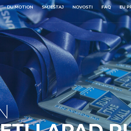
DU MOTION
SMJEŠTAJ
NOVOSTI
FAQ
EU P
N
ETI LAPAD R