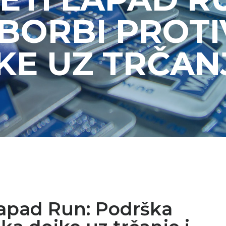
BORBI PROTI
E UZ TRČANJ
Lapad Run: Podrška