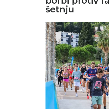
borbi protiv r
šetnju