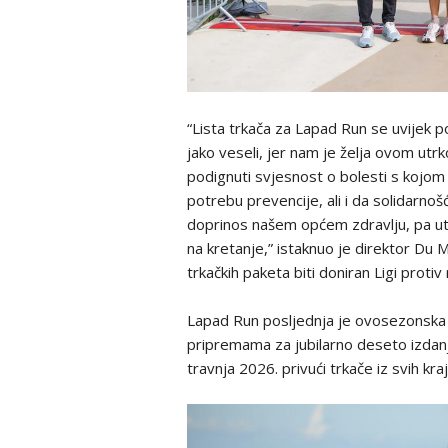
“Lista trkača za Lapad Run se uvijek p
jako veseli, jer nam je želja ovom ut
podignuti svjesnost o bolesti s kojom
potrebu prevencije, ali i da solidarnoš
doprinos našem općem zdravlju, pa utr
na kretanje,” istaknuo je direktor Du 
trkačkih paketa biti doniran Ligi protiv
Lapad Run posljednja je ovosezonska u
pripremama za jubilarno deseto izdanj
travnja 2026. privući trkače iz svih kra