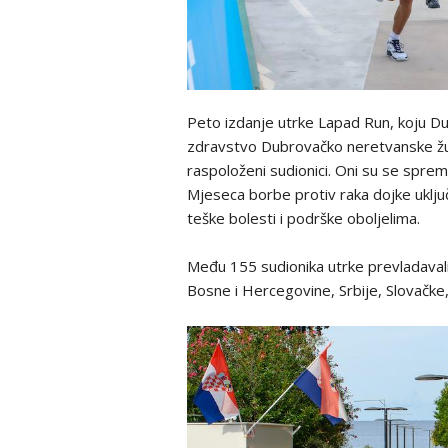
Peto izdanje utrke Lapad Run, koju Du
zdravstvo Dubrovačko neretvanske župan
raspoloženi sudionici. Oni su se spremn
Mjeseca borbe protiv raka dojke uključ
teške bolesti i podrške oboljelima.
Među 155 sudionika utrke prevladavali s
Bosne i Hercegovine, Srbije, Slovačk