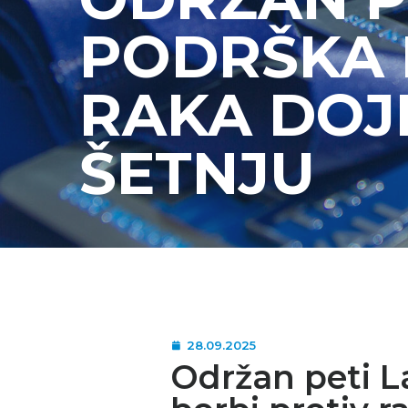
PODRŠKA 
RAKA DOJK
ŠETNJU
28.09.2025
Održan peti 