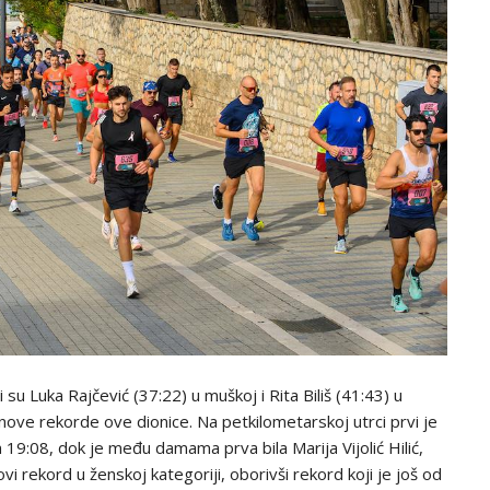
i su Luka Rajčević (37:22) u muškoj i Rita Biliš (41:43) u
 nove rekorde ove dionice. Na petkilometarskoj utrci prvi je
 19:08, dok je među damama prva bila Marija Vijolić Hilić,
i rekord u ženskoj kategoriji, oborivši rekord koji je još od