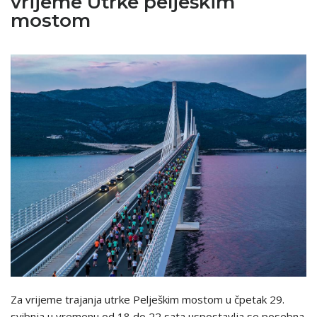
vrijeme Utrke pelješkim
mostom
Za vrijeme trajanja utrke Pelješkim mostom u ​čpetak 29.
svibnja u vremenu od 18 do 22 sata uspostavlja se posebna