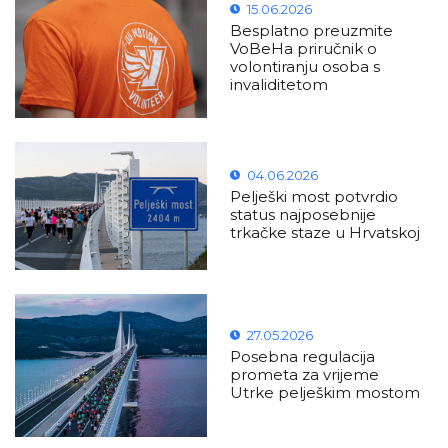
15.06.2026
Besplatno preuzmite
VoBeHa priručnik o
volontiranju osoba s
invaliditetom
04.06.2026
Pelješki most potvrdio
status najposebnije
trkačke staze u Hrvatskoj
27.05.2026
Posebna regulacija
prometa za vrijeme
Utrke pelješkim mostom