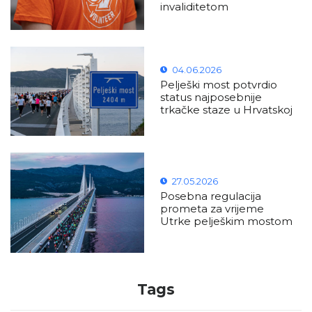
invaliditetom
04.06.2026
Pelješki most potvrdio
status najposebnije
trkačke staze u Hrvatskoj
27.05.2026
Posebna regulacija
prometa za vrijeme
Utrke pelješkim mostom
Tags