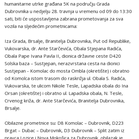
humanitarne utrke građana 5K na području Grada
Dubrovnika u nedjelju 28. travnja u vremenu od 09 do 13:30
sati, biti će uspostavljena zabrana prometovanja za sva
vozila na sljedećim prometnicama:
Iza Grada, Brsalje, Branitelja Dubrovnika, Put od Republike,
Vukovarska, dr. Ante Starčevića, Obala Stjepana Radića,
Obala Pape Ivana Pavla II, dionica državne ceste D420
Solska baza – Sustjepan, nerazvrstana cesta na dionici
Sustjepan - Komolac do mosta Ombla (okretište) i obratno
od Komolca istom trasom do raskrižja ul. Obala S. Radića,
Vukovarska, te ulicom Nikole Tesle, Lapadska obala do Ina
Orsan (okretište) i obratno ul. Lapadska obala, N. Tesle,
Crvenog križa, dr. Ante Starčevića, Branitelja Dubrovnika,
Brsalje.
Obilazne prometnice su: D8 Komolac – Dubrovnik, D223
Brgat – Dubac – Dubrovnik, D3 Dubrovnik – Split zatim iz
pravca Lozice i Nova Mokošica za Dubrovnik, obilazak je