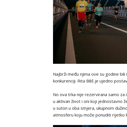
Najbrži među njima ove su godine bili R
konkurenciji. Rita Biliš je ujedno post
No ova trka nije rezervirana samo za isk
u aktivan život i oni koji jednostavno že
u suton u oba smjera, ukupnom dužino
atmosferu koju može ponuditi rijetko k