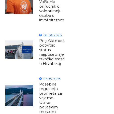
VoBeHa
priručnik o
volontiranju
osoba s
invaliditetom
04.06.2026
Pelješki most
potvrdio
status
najposebnije
trkačke staze
u Hrvatskoj
27.05.2026
Posebna
regulacija
prometa za
vrijeme
Utrke
pelješkim
mostom