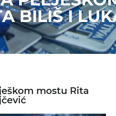
A BILIŠ I LUK
lješkom mostu Rita
jčević