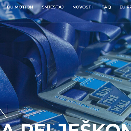
DU MOTION
SMJEŠTAJ
NOVOSTI
FAQ
EU P
N
NA PELJEŠKO