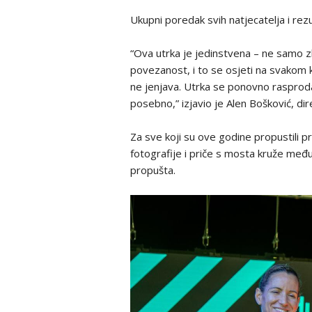
Ukupni poredak svih natjecatelja i re
“Ova utrka je jedinstvena – ne samo z
povezanost, i to se osjeti na svakom 
ne jenjava. Utrka se ponovno rasproda
posebno,” izjavio je Alen Bošković, di
Za sve koji su ove godine propustili pri
fotografije i priče s mosta kruže među
propušta.