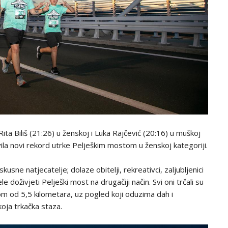
ita Biliš (21:26) u ženskoj i Luka Rajčević (20:16) u muškoj
avila novi rekord utrke Pelješkim mostom u ženskoj kategoriji.
usne natjecatelje; dolaze obitelji, rekreativci, zaljubljenici
le doživjeti Pelješki most na drugačiji način. Svi oni trčali su
m od 5,5 kilometara, uz pogled koji oduzima dah i
oja trkačka staza.