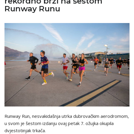
rekordno brzi na šestom
Runway Runu
Runway Run, nesvakidašnja utrka dubrovačkim aerodromom,
u svom je šestom izdanju ovaj petak 7. ožujka okupila
dvjestotinjak trkača.