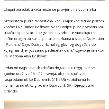
Ukupni poredak trkača može se provjeriti na
ovom linku
.
"Atmosfera je bila fantastična, kao i uvijek kad trčimo pistom
Zračne luke Ruđer Bošković. Veseli vidjeti puno poznatih lica
trkača koji se vraćaju iz godine u godinu te sudjeluju i na
našim drugim utrkama, pa tako i utrkama u sklopu Du Motion
- Runners' Days Dubrovnik, našeg glavnog događaja do
kojeg nas dijeli još samo pedesetak dana,” izjavio je direktor
Du Motiona Alen Bošković.
Jedan od najpoznatijih trkačkih događaja u regiji ove se
godine održava 26. i 27. travnja, objedinjujući već
rasprodane utrke Dubrovnik 21K i Utrku zidinama te
humanitarnu utrku građana Dubrovnik 5K i Dječju utrku
Orlando.