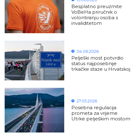
Besplatno preuzmite
VoBeHa priručnik o
volontiranju osoba s
invaliditetom
04.06.2026
Pelješki most potvrdio
status najposebnije
trkačke staze u Hrvatskoj
27.05.2026
Posebna regulacija
prometa za vrijeme
Utrke pelješkim mostom