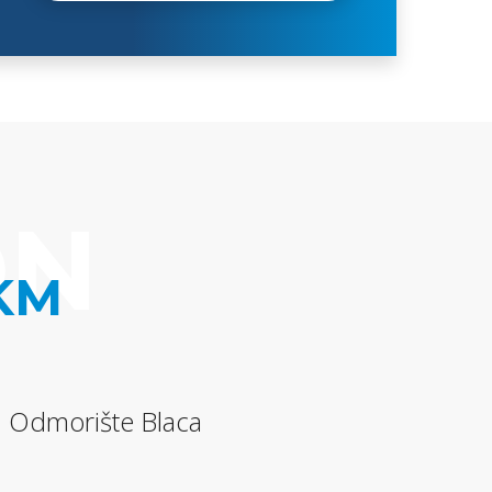
ON
 KM
j: Odmorište Blaca