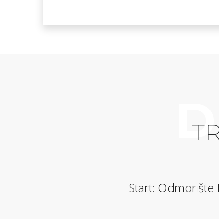
D
T
Start: Odmorište 