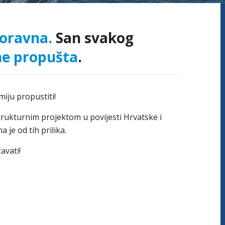
oravna.
San svakog
ne propušta
.
iju propustiti!
rukturnim projektom u povijesti Hrvatske i
 je od tih prilika.
avati!