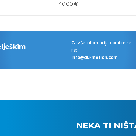
40,00 €
Za više informacija obratite se
elješkim
na:
info@du-motion.com
NEKA TI NIŠ