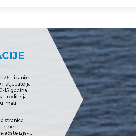
CIJE
26. ili ranije
 natjecatelja.
10-15 godina
vo roditelja
ju imati
b stranice.
rtnine.
hvaćate izjavu