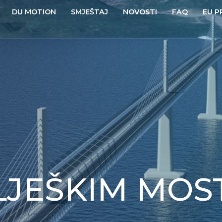
DU MOTION
SMJEŠTAJ
NOVOSTI
FAQ
EU P
LJEŠKIM MO