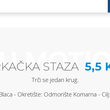
U MOTI
RKAČKA STAZA
5,5
Trči se jedan krug.
Blaca - Okretište: Odmorište Komarna - Cil